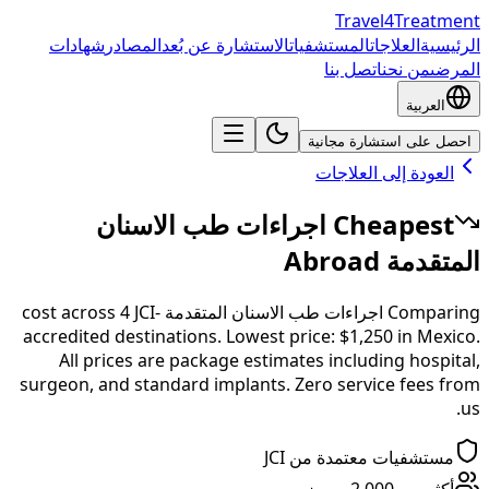
Travel4Treatment
الرئيسية
العلاجات
المستشفيات
الاستشارة عن بُعد
المصادر
شهادات
المرضى
من نحن
اتصل بنا
العربية
احصل على استشارة مجانية
العودة إلى العلاجات
Cheapest
اجراءات طب الاسنان
المتقدمة
Abroad
Comparing
اجراءات طب الاسنان المتقدمة
cost across
JCI-
4
accredited destinations.
Lowest price:
$1,250
in
Mexico
.
All prices are package estimates including hospital,
surgeon, and standard implants. Zero service fees from
us.
مستشفيات معتمدة من JCI
أكثر من 2,000 مريض