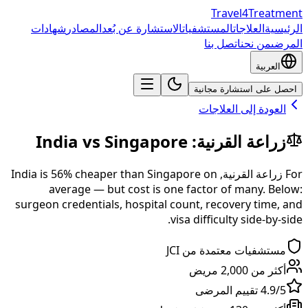
Travel4Treatment
الرئيسية
العلاجات
المستشفيات
الاستشارة عن بُعد
المصادر
شهادات
المرضى
من نحن
اتصل بنا
العربية
احصل على استشارة مجانية
العودة إلى العلاجات
زراعة القرنية
:
Singapore
vs
India
For
زراعة القرنية
,
on
Singapore
than
% cheaper
56
is
India
average — but cost is one factor of many. Below:
surgeon credentials, hospital count, recovery time, and
visa difficulty side-by-side.
مستشفيات معتمدة من JCI
أكثر من 2,000 مريض
4.9/5 تقييم المرضى