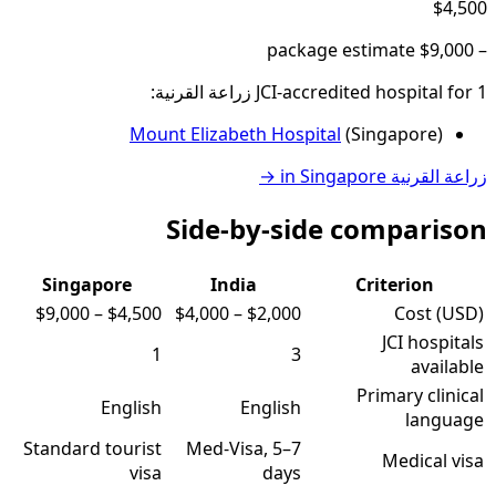
$4,500
package estimate
$9,000
–
1
JCI-accredited hospital
for
زراعة القرنية
:
Mount Elizabeth Hospital
(
Singapore
)
زراعة القرنية
in
Singapore
→
Side-by-side comparison
Singapore
India
Criterion
$9,000
–
$4,500
$4,000
–
$2,000
Cost (USD)
JCI hospitals
1
3
available
Primary clinical
English
English
language
Standard tourist
Med-Visa, 5–7
Medical visa
visa
days