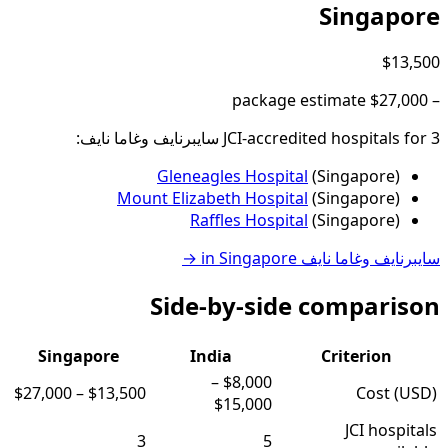
Singapore
$13,500
package estimate
$27,000
–
3
JCI-accredited hospital
for
s
سايبرنايف وغاما نايف
:
Gleneagles Hospital
(
Singapore
)
Mount Elizabeth Hospital
(
Singapore
)
Raffles Hospital
(
Singapore
)
سايبرنايف وغاما نايف
in
Singapore
→
Side-by-side comparison
Singapore
India
Criterion
–
$8,000
$27,000
–
$13,500
Cost (USD)
$15,000
JCI hospitals
3
5