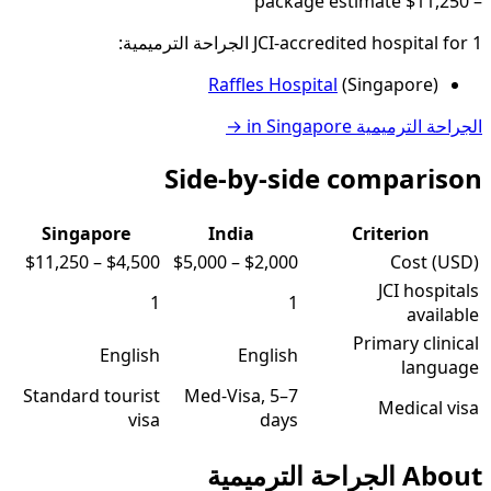
package estimate
$11,250
–
1
JCI-accredited hospital
for
الجراحة الترميمية
:
Raffles Hospital
(
Singapore
)
الجراحة الترميمية
in
Singapore
→
Side-by-side comparison
Singapore
India
Criterion
$11,250
–
$4,500
$5,000
–
$2,000
Cost (USD)
JCI hospitals
1
1
available
Primary clinical
English
English
language
Standard tourist
Med-Visa, 5–7
Medical visa
visa
days
About
الجراحة الترميمية