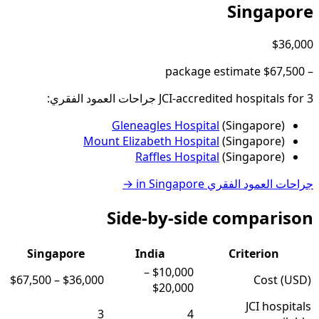
Singapore
$36,000
package estimate
$67,500
–
3
JCI-accredited hospital
for
s
جراحات العمود الفقري
:
Gleneagles Hospital
(
Singapore
)
Mount Elizabeth Hospital
(
Singapore
)
Raffles Hospital
(
Singapore
)
جراحات العمود الفقري
in
Singapore
→
Side-by-side comparison
Singapore
India
Criterion
–
$10,000
$67,500
–
$36,000
Cost (USD)
$20,000
JCI hospitals
3
4