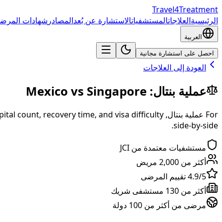
Travel4Treatment
شهادات المرضى
المصادر
الاستشارة عن بُعد
المستشفيات
العلاجات
الرئيسية
العربية
احصل على استشارة مجانية
العودة إلى العلاجات
Mexico
vs
Singapore
:
عملية بنتال
tal count, recovery time, and visa difficulty
,
عملية بنتال
For
side-by-side.
مستشفيات معتمدة من JCI
أكثر من 2,000 مريض
4.9/5 تقييم المرضى
أكثر من 130 مستشفى شريك
مرضى من أكثر من 100 دولة