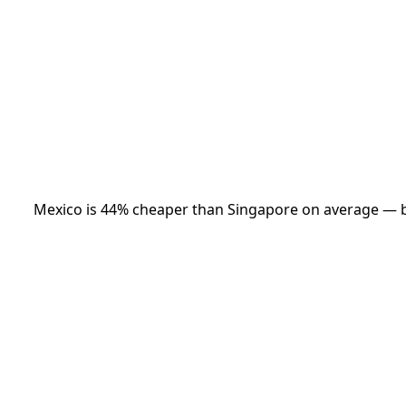
Mexico
is
44
% cheaper
than
Singapore
on average — bu