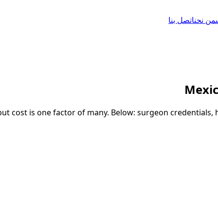
من نحن
اتصل بنا
Mexi
t cost is one factor of many. Below: surgeon credentials, h