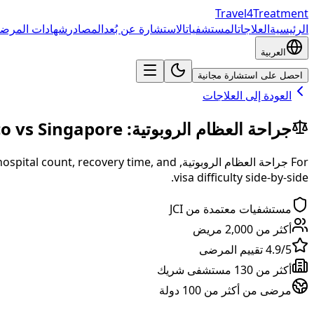
Travel4Treatment
الرئيسية
العلاجات
المستشفيات
الاستشارة عن بُعد
المصادر
شهادات المرضى
العربية
احصل على استشارة مجانية
العودة إلى العلاجات
جراحة العظام الروبوتية
:
Singapore
vs
co
For
جراحة العظام الروبوتية
,
ospital count, recovery time, and
visa difficulty side-by-side.
مستشفيات معتمدة من JCI
أكثر من 2,000 مريض
4.9/5 تقييم المرضى
أكثر من 130 مستشفى شريك
مرضى من أكثر من 100 دولة