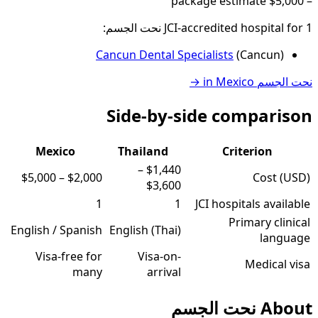
package estimate
$5,000
–
1
JCI-accredited hospital
for
نحت الجسم
:
Cancun Dental Specialists
(
Cancun
)
نحت الجسم
in
Mexico
→
Side-by-side comparison
Mexico
Thailand
Criterion
–
$1,440
$5,000
–
$2,000
Cost (USD)
$3,600
1
1
JCI hospitals available
Primary clinical
English / Spanish
English (Thai)
language
Visa-free for
Visa-on-
Medical visa
many
arrival
About
نحت الجسم