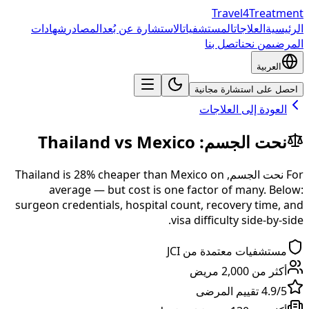
Travel4Treatment
الرئيسية
العلاجات
المستشفيات
الاستشارة عن بُعد
المصادر
شهادات
المرضى
من نحن
اتصل بنا
العربية
احصل على استشارة مجانية
العودة إلى العلاجات
نحت الجسم
:
Mexico
vs
Thailand
For
نحت الجسم
,
on
Mexico
than
% cheaper
28
is
Thailand
average — but cost is one factor of many. Below:
surgeon credentials, hospital count, recovery time, and
visa difficulty side-by-side.
مستشفيات معتمدة من JCI
أكثر من 2,000 مريض
4.9/5 تقييم المرضى