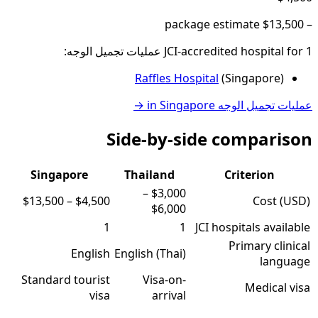
package estimate
$13,500
–
1
JCI-accredited hospital
for
عمليات تجميل الوجه
:
Raffles Hospital
(
Singapore
)
عمليات تجميل الوجه
in
Singapore
→
Side-by-side comparison
Singapore
Thailand
Criterion
–
$3,000
$13,500
–
$4,500
Cost (USD)
$6,000
1
1
JCI hospitals available
Primary clinical
English
English (Thai)
language
Standard tourist
Visa-on-
Medical visa
visa
arrival