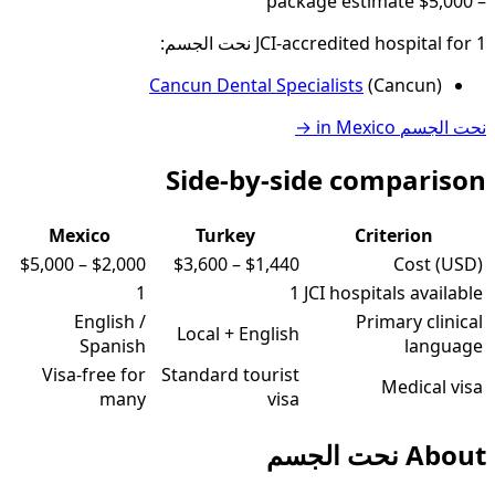
package estimate
$5,000
–
1
JCI-accredited hospital
for
نحت الجسم
:
Cancun Dental Specialists
(
Cancun
)
نحت الجسم
in
Mexico
→
Side-by-side comparison
Mexico
Turkey
Criterion
$5,000
–
$2,000
$3,600
–
$1,440
Cost (USD)
1
1
JCI hospitals available
English /
Primary clinical
Local + English
Spanish
language
Visa-free for
Standard tourist
Medical visa
many
visa
About
نحت الجسم