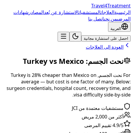
Travel4Treatment
الرئيسية
العلاجات
المستشفيات
الاستشارة عن بُعد
المصادر
شهادات
المرضى
من نحن
اتصل بنا
العربية
احصل على استشارة مجانية
العودة إلى العلاجات
نحت الجسم
:
Mexico
vs
Turkey
For
نحت الجسم
,
on
Mexico
than
% cheaper
28
is
Turkey
average — but cost is one factor of many. Below:
surgeon credentials, hospital count, recovery time, and
visa difficulty side-by-side.
مستشفيات معتمدة من JCI
أكثر من 2,000 مريض
4.9/5 تقييم المرضى