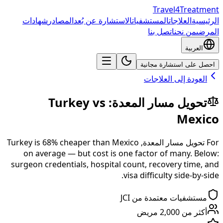
Travel4Treatment
الرئيسية
العلاجات
المستشفيات
الاستشارة عن بُعد
المصادر
شهادات
المرضى
من نحن
اتصل بنا
العربية
احصل على استشارة مجانية
العودة إلى العلاجات
تحويل مسار المعدة
:
vs
Turkey
Mexico
For
تحويل مسار المعدة
,
Mexico
than
% cheaper
68
is
Turkey
on average — but cost is one factor of many. Below:
surgeon credentials, hospital count, recovery time, and
visa difficulty side-by-side.
مستشفيات معتمدة من JCI
أكثر من 2,000 مريض