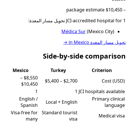
package estimate
$10,450
–
1
JCI-accredited hospital
for
تحويل مسار المعدة
:
Médica Sur
(
Mexico City
)
تحويل مسار المعدة
in
Mexico
→
Side-by-side comparison
Mexico
Turkey
Criterion
–
$8,550
$5,400
–
$2,700
Cost (USD)
$10,450
1
1
JCI hospitals available
English /
Primary clinical
Local + English
Spanish
language
Visa-free for
Standard tourist
Medical visa
many
visa