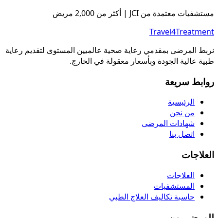
مستشفيات معتمدة من JCI | أكثر من 2,000 مريض
Travel4Treatment
نربط المرضى بمقدمي رعاية صحية عالميين المستوى لتقديم رعاية
طبية عالية الجودة وبأسعار معقولة في الخارج.
روابط سريعة
الرئيسية
من نحن
شهادات المرضى
اتصل بنا
العلاجات
العلاجات
المستشفيات
حاسبة تكاليف العلاج الطبي
للمرضى من