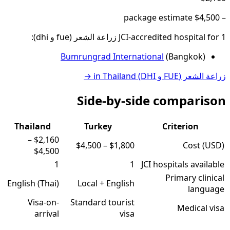
package estimate
$4,500
–
1
JCI-accredited hospital
for
زراعة الشعر (fue و dhi)
:
Bumrungrad International
(
Bangkok
)
زراعة الشعر (FUE و DHI)
in
Thailand
→
Side-by-side comparison
Thailand
Turkey
Criterion
–
$2,160
$4,500
–
$1,800
Cost (USD)
$4,500
1
1
JCI hospitals available
Primary clinical
English (Thai)
Local + English
language
Visa-on-
Standard tourist
Medical visa
arrival
visa