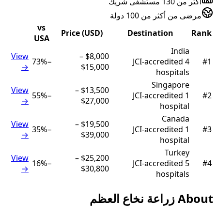
أكثر من 130 مستشفى شريك
مرضى من أكثر من 100 دولة
vs
Price (USD)
Destination
Rank
USA
India
View
–
$8,000
73
%
−
JCI-accredited
4
#
1
→
$15,000
hospital
s
Singapore
View
–
$13,500
55
%
−
JCI-accredited
1
#
2
→
$27,000
hospital
Canada
View
–
$19,500
35
%
−
JCI-accredited
1
#
3
→
$39,000
hospital
Turkey
View
–
$25,200
16
%
−
JCI-accredited
5
#
4
→
$30,800
hospital
s
About
زراعة نخاع العظم